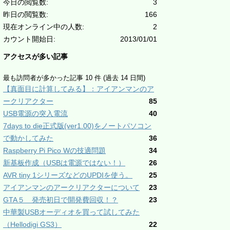
今日の閲覧数:
3
昨日の閲覧数:
166
現在オンライン中の人数:
2
カウント開始日:
2013/01/01
アクセスが多い記事
最も訪問者が多かった記事 10 件 (過去 14 日間)
【真面目に計算してみる】：アイアンマンのア
ークリアクター
85
USB電源の突入電流
40
7days to die正式版(ver1.00)をノートパソコン
で動かしてみた
36
Raspberry Pi Pico Wの技適問題
34
新基板作成（USBは電源ではない！）
26
AVR tiny 1シリーズなどのUPDIを使う。
25
アイアンマンのアークリアクターについて
23
GTA５ 発売初日で開発費回収！？
23
中華製USBオーディオを買って試してみた
（Hellodigi GS3）
22