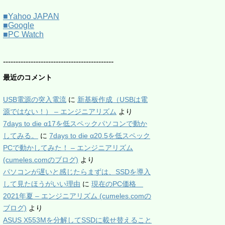
■Yahoo JAPAN
■Google
■PC Watch
--------------------------------------------
最近のコメント
USB電源の突入電流
に
新基板作成（USBは電
源ではない！） – エンジニアリズム
より
7days to die α17を低スペックパソコンで動か
してみる。
に
7days to die α20.5を低スペック
PCで動かしてみた！ – エンジニアリズム
(cumeles.comのブログ)
より
パソコンが遅いと感じたらまずは、SSDを導入
して見たほうがいい理由
に
現在のPC価格
2021年夏 – エンジニアリズム (cumeles.comの
ブログ)
より
ASUS X553Mを分解してSSDに載せ替えること