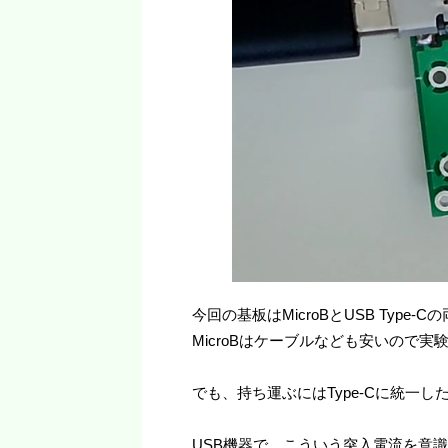
今回の基板はMicroBとUSB Typ
MicroBはケーブルなども安いので
でも、持ち運ぶにはType-Cに統一
USB機器で、こういう突入電流を意