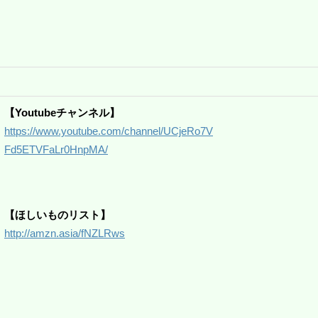
【Youtubeチャンネル】
https://www.youtube.com/channel/UCjeRo7V
Fd5ETVFaLr0HnpMA/
【ほしいものリスト】
http://amzn.asia/fNZLRws