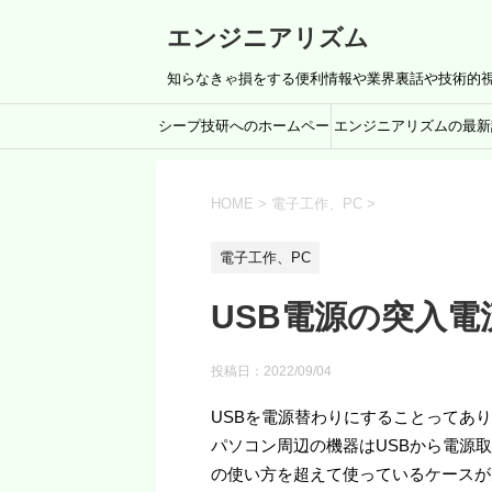
エンジニアリズム
知らなきゃ損をする便利情報や業界裏話や技術的
シープ技研へのホームペー
エンジニアリズムの最新
ジリンク
事
HOME
>
電子工作、PC
>
電子工作、PC
USB電源の突入電
投稿日：
2022/09/04
USBを電源替わりにすることってあ
パソコン周辺の機器はUSBから電源
の使い方を超えて使っているケースが