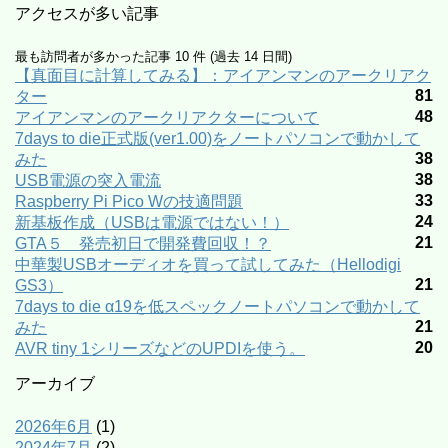
アクセスが多い記事
最も訪問者が多かった記事 10 件 (過去 14 日間)
【真面目に計算してみる】：アイアンマンのアークリアク
81
ター
48
アイアンマンのアークリアクターについて
7days to die正式版(ver1.00)をノートパソコンで動かして
38
みた
38
USB電源の突入電流
33
Raspberry Pi Pico Wの技適問題
24
新基板作成（USBは電源ではない！）
21
GTA５ 発売初日で開発費回収！？
中華製USBオーディオを買って試してみた（Hellodigi
21
GS3）
7days to die α19を低スペックノートパソコンで動かして
21
みた
20
AVR tiny 1シリーズなどのUPDIを使う。
アーカイブ
2026年6月
(1)
2024年7月
(2)