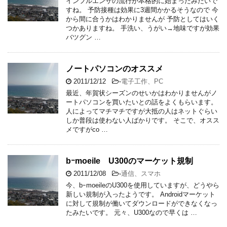
インフルエンザの流行が本格的に始まったみたいで
すね。 予防接種は効果に3週間かかるそうなので 今
から間に合うかはわかりませんが 予防としてはいく
つかありますね。 手洗い、うがい→地味ですが効果
バツグン …
ノートパソコンのオススメ
2011/12/12
-
電子工作、PC
最近、年賀状シーズンのせいかはわかりませんがノ
ートパソコンを買いたいとの話をよくもらいます。
人によってマチマチですが大抵の人はネットぐらい
しか普段は使わない人ばかりです。 そこで、オスス
メですがco …
bｰmoeile U300のマーケット規制
2011/12/08
-
通信、スマホ
今、bｰmoeileのU300を使用していますが、どうやら
新しい規制が入ったようです。 Androidマーケット
に対して規制が働いてダウンロードができなくなっ
たみたいです。 元々、U300なので早くは …