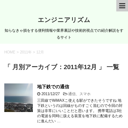
エンジニアリズム
知らなきゃ損をする便利情報や業界裏話や技術的視点での紹介解説をす
るサイト
HOME
>
2011年
>
12月
「 月別アーカイブ：2011年12月 」 一覧
地下鉄での通信
2011/12/27
-
通信、スマホ
三田線でWiMAXこ使える駅ができたそうですね 地
下鉄というのは回線がものすごく混むので今回の対
策は非常にいいことだと思います。 携帯電話は3社
の電波を同時に扱える装置を地下鉄に配備するため
に進んだい …