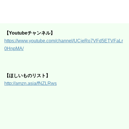
【Youtubeチャンネル】
https://www.youtube.com/channel/UCjeRo7VFd5ETVFaLr
0HnpMA/
【ほしいものリスト】
http://amzn.asia/fNZLRws