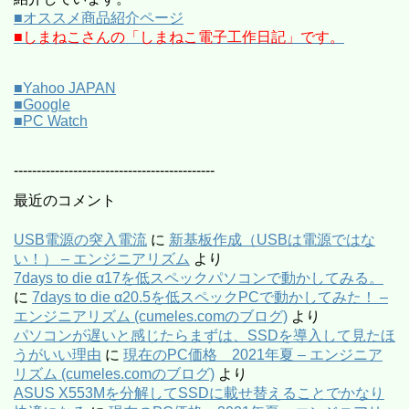
■オススメ商品紹介ページ
■しまねこさんの「しまねこ電子工作日記」です。
■Yahoo JAPAN
■Google
■PC Watch
--------------------------------------------
最近のコメント
USB電源の突入電流
に
新基板作成（USBは電源ではな
い！） – エンジニアリズム
より
7days to die α17を低スペックパソコンで動かしてみる。
に
7days to die α20.5を低スペックPCで動かしてみた！ –
エンジニアリズム (cumeles.comのブログ)
より
パソコンが遅いと感じたらまずは、SSDを導入して見たほ
うがいい理由
に
現在のPC価格 2021年夏 – エンジニア
リズム (cumeles.comのブログ)
より
ASUS X553Mを分解してSSDに載せ替えることでかなり